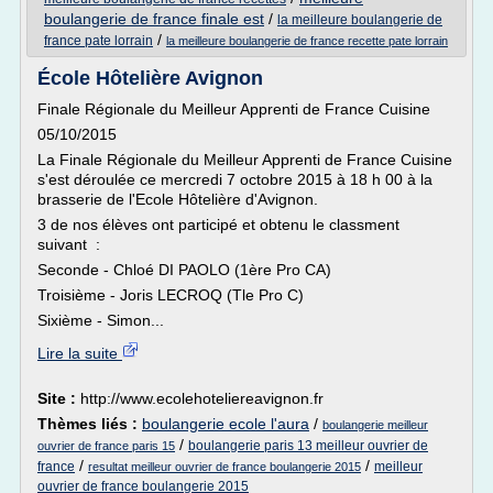
boulangerie de france finale est
/
la meilleure boulangerie de
/
france pate lorrain
la meilleure boulangerie de france recette pate lorrain
École Hôtelière Avignon
Finale Régionale du Meilleur Apprenti de France Cuisine
05/10/2015
La Finale Régionale du Meilleur Apprenti de France Cuisine
s'est déroulée ce mercredi 7 octobre 2015 à 18 h 00 à la
brasserie de l'Ecole Hôtelière d'Avignon.
3 de nos élèves ont participé et obtenu le classment
suivant :
Seconde - Chloé DI PAOLO (1ère Pro CA)
Troisième - Joris LECROQ (Tle Pro C)
Sixième - Simon...
Lire la suite
Site :
http://www.ecolehoteliereavignon.fr
Thèmes liés :
boulangerie ecole l'aura
/
boulangerie meilleur
/
boulangerie paris 13 meilleur ouvrier de
ouvrier de france paris 15
/
/
france
meilleur
resultat meilleur ouvrier de france boulangerie 2015
ouvrier de france boulangerie 2015