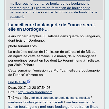
meilleur ouvrier de france boulangerie
/
boulangerie
gamme produit
/
centre de formation de boulangerie
patisserie en france
/
centre de formation de boulangerie
patisserie
La meilleure boulangerie de France sera-t-
elle en Dordogne ...
Alain Pichard emploie 50 salariés dans quatre boulangeries,
dont trois en Dordogne.
photo Arnaud Loth
La troisième saison de l'émission de téléréalité de M6 est
en Aquitaine cette semaine. Ce mardi, deux boulangeries
périgordines seront en lice dont Le Fournil, tenu à Trélissac
par Alain Pichard
Cette semaine, l'émission de M6, "La meilleure boulangerie
de France" s'arrête en...
Lire la suite
Date:
2017-12-28 07:54:06
Site :
http://www.sudouest.fr
Thèmes liés :
/
m6 meilleure boulangerie de france recettes
meilleure boulangerie de france m6
/
meilleur ouvrier de
france boulangerie
/
meilleure boulangerie de france finale