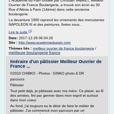
L'Académie du Pain fondée par Christian VABRET, Meilleur
Ouvrier de France Boulangerie, a trouvé son écrin au 30
Rue d'Alésia à Paris (14ème) dans cette ancienne
boulangerie.
La devanture 1900 reprend les ornements des menuiseries
NAPOLEON III et des peintures, fixées sous...
Lire la suite
Date:
2017-12-28 06:04:26
Site :
http://www.academiedupain.com
Thèmes liés :
meilleur ouvrier de france boulangerie
/
meilleure boulangerie france
Iinéraire d'un pâtissier Meilleur Ouvrier de
France ...
©2010 CHIBKO - Photos : GINKO photo & DR
parcours
Pâtissier
Tout petit déjà, je pâtissais avec ma mère. Ce plaisir, au fil
des années, fini par germer dans mon esprit et surtout
dans mon coeur.
Au fond, j'ai toujours eu le désir de faire le métier de
pâtissier. J'ai commencé mon parcours par un