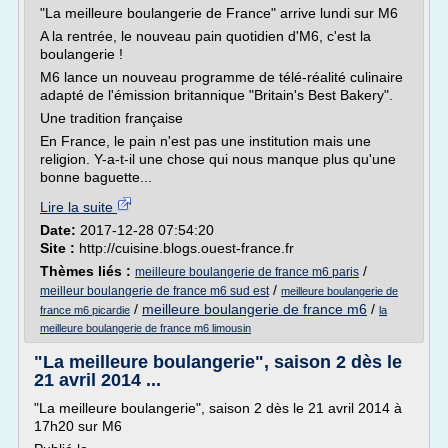
"La meilleure boulangerie de France" arrive lundi sur M6
A la rentrée, le nouveau pain quotidien d'M6, c'est la
boulangerie !
M6 lance un nouveau programme de télé-réalité culinaire
adapté de l'émission britannique "Britain's Best Bakery".
Une tradition française
En France, le pain n'est pas une institution mais une
religion. Y-a-t-il une chose qui nous manque plus qu'une
bonne baguette...
Lire la suite
Date:
2017-12-28 07:54:20
Site :
http://cuisine.blogs.ouest-france.fr
Thèmes liés :
/
meilleure boulangerie de france m6 paris
/
meilleur boulangerie de france m6 sud est
meilleure boulangerie de
/
meilleure boulangerie de france m6
/
france m6 picardie
la
meilleure boulangerie de france m6 limousin
"La meilleure boulangerie", saison 2 dès le
21 avril 2014 ...
"La meilleure boulangerie", saison 2 dès le 21 avril 2014 à
17h20 sur M6