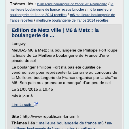
Thèmes liés :
/
la
la meilleure boulangerie de france 2014 normandie
/
meilleure boulangerie de france recette brioche
m6 la meilleure
/
boulangerie de france 2014 recettes
m6 meilleure boulangerie de
/
france recettes
meilleure boulangerie de france 2014 recettes
Edition de Metz ville | M6 à Metz : la
boulangerie de ...
Longwy
MéDIAS M6 à Metz : la boulangerie de Philippe Fort loupe
la finale de La Meilleure boulangerie de France d'une
pincée de sel
Le boulanger Philippe Fort n'a pas été qualifié ce
vendredi soir pour représenter la Lorraine au concours de
la Meilleure boulangerie de France organisé par la chaîne
M6. Son pain aux pruneaux a manqué d'un peu de sel.
Le 21/08/2015 à 19:45
mis à jour à...
Lire la suite
Site :
http://www.republicain-lorrain.fr
Thèmes liés :
meilleure boulangerie de france m6
/
m6
/
meilleure
meilleure boulangerie de france recettes