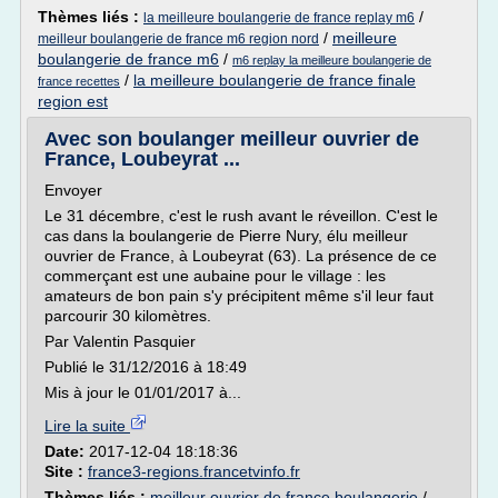
Thèmes liés :
/
la meilleure boulangerie de france replay m6
/
meilleure
meilleur boulangerie de france m6 region nord
boulangerie de france m6
/
m6 replay la meilleure boulangerie de
/
la meilleure boulangerie de france finale
france recettes
region est
Avec son boulanger meilleur ouvrier de
France, Loubeyrat ...
Envoyer
Le 31 décembre, c'est le rush avant le réveillon. C'est le
cas dans la boulangerie de Pierre Nury, élu meilleur
ouvrier de France, à Loubeyrat (63). La présence de ce
commerçant est une aubaine pour le village : les
amateurs de bon pain s'y précipitent même s'il leur faut
parcourir 30 kilomètres.
Par Valentin Pasquier
Publié le 31/12/2016 à 18:49
Mis à jour le 01/01/2017 à...
Lire la suite
Date:
2017-12-04 18:18:36
Site :
france3-regions.francetvinfo.fr
Thèmes liés :
meilleur ouvrier de france boulangerie
/