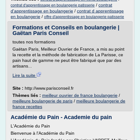
/
contrat
contrat d'apprentissage en boulangerie patisserie
d'apprentissage en boulangerie
/
contrat d apprentissage
en boulangerie
/
offre d'apprentissage en boulangerie patisserie
Formations et Conseils en boulangerie |
Gaëtan Paris Conseil
toutes nos formations
Gaëtan Paris, Meilleur Ouvrier de France, a mis au point
la recette et la méthode de fabrication de La Parisse, ce
pain haut de gamme ne peut être fabriqué que par des
artisans...
Lire la suite
Site :
http://www.parisconseil.fr
Thèmes liés :
meilleur ouvrier de france boulangerie
/
meilleure boulangerie de paris
/
meilleure boulangerie de
france recettes
Académie du Pain - Academie du pain
L'Académie du Pain
Bienvenue à l'Académie du Pain