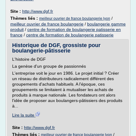
Site :
http://www.dgf.fr
Thèmes liés :
/
meilleur ouvrier de france boulangerie lyon
meilleur ouvrier de france boulangerie
/
boulangerie gamme
produit
/
centre de formation de boulangerie patisserie en
france
/
centre de formation de boulangerie patisserie
Historique de DGF, grossiste pour
boulangerie-pâtisserie
L'histoire de DGF
La genèse d'un groupe de passionnés
L'entreprise voit le jour en 1986. Le projet initial ? Créer
un réseau de distributeurs radicalement différent des
groupements d'achats habituels. A l'époque, ces
groupements se limitaient à mutualiser les achats de
produits à marque nationale. Les fondateurs ont alors
l'idée de proposer aux boulangers-pâtissiers des produits
à...
Lire la suite
Site :
http://www.dgf.fr
Thèmes liés :
/
meilleur ouvrier de france boulangerie lyon