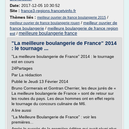
Date:
2017-12-05 10:30:52
Site :
france3-regions.francetvinfo.fr
Thèmes liés :
/
meilleur ouvrier de france boulangerie 2015
/
meilleur ouvrier de
meilleur ouvrier de france boulangerie rouen
france boulangerie
/
meilleure boulangerie de france region
meilleure boulangerie france
est
/
"La meilleure boulangerie de France" 2014
: le tournage ...
"La meilleure boulangerie de France" 2014 : le tournage
est en cours
24Partages
Par La rédaction
Publié le Jeudi 13 Février 2014
Bruno Cormerais et Gontran Cherrier, les deux jurés de «
La meilleure boulangerie de France » sont de retour sur
les routes du pays. Les deux hommes ont en effet repris
le tournage du concours culinaire de M6.
A lire aussi
"La Meilleure Boulangerie de France" : voir les
premières...
Après le succès de la première édition qui avait réuni plus