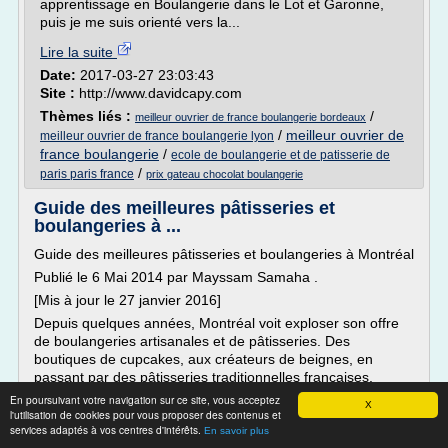
apprentissage en Boulangerie dans le Lot et Garonne,
puis je me suis orienté vers la...
Lire la suite
Date:
2017-03-27 23:03:43
Site :
http://www.davidcapy.com
Thèmes liés :
/
meilleur ouvrier de france boulangerie bordeaux
/
meilleur ouvrier de
meilleur ouvrier de france boulangerie lyon
france boulangerie
/
ecole de boulangerie et de patisserie de
/
paris paris france
prix gateau chocolat boulangerie
Guide des meilleures pâtisseries et
boulangeries à ...
Guide des meilleures pâtisseries et boulangeries à Montréal
Publié le 6 Mai 2014 par Mayssam Samaha .
[Mis à jour le 27 janvier 2016]
Depuis quelques années, Montréal voit exploser son offre
de boulangeries artisanales et de pâtisseries. Des
boutiques de cupcakes, aux créateurs de beignes, en
passant par des pâtisseries traditionnelles françaises,
croissants et baguettes, une...
En poursuivant votre navigation sur ce site, vous acceptez
X
l'utilisation de cookies pour vous proposer des contenus et
Lire la suite
services adaptés à vos centres d'intérêts.
En savoir plus