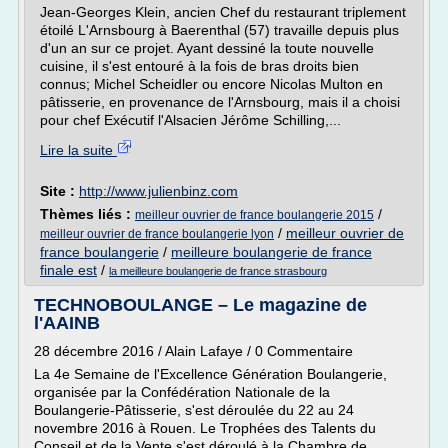
Jean-Georges Klein, ancien Chef du restaurant triplement
étoilé L'Arnsbourg à Baerenthal (57) travaille depuis plus
d'un an sur ce projet. Ayant dessiné la toute nouvelle
cuisine, il s'est entouré à la fois de bras droits bien
connus; Michel Scheidler ou encore Nicolas Multon en
pâtisserie, en provenance de l'Arnsbourg, mais il a choisi
pour chef Exécutif l'Alsacien Jérôme Schilling,...
Lire la suite
Site :
http://www.julienbinz.com
Thèmes liés :
/
meilleur ouvrier de france boulangerie 2015
/
meilleur ouvrier de
meilleur ouvrier de france boulangerie lyon
france boulangerie
/
meilleure boulangerie de france
finale est
/
la meilleure boulangerie de france strasbourg
TECHNOBOULANGE – Le magazine de
l'AAINB
28 décembre 2016 / Alain Lafaye / 0 Commentaire
La 4e Semaine de l'Excellence Génération Boulangerie,
organisée par la Confédération Nationale de la
Boulangerie-Pâtisserie, s'est déroulée du 22 au 24
novembre 2016 à Rouen. Le Trophées des Talents du
Conseil et de la Vente s'est déroulé à la Chambre de