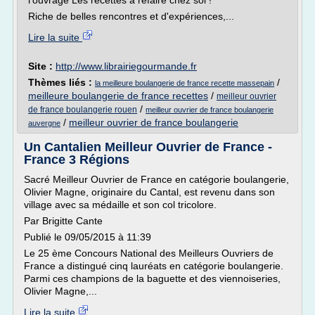
l'ouvrage Les recettes à refaire chez soi !
Riche de belles rencontres et d'expériences,...
Lire la suite
Site :
http://www.librairiegourmande.fr
Thèmes liés :
/
la meilleure boulangerie de france recette massepain
meilleure boulangerie de france recettes
/
meilleur ouvrier
/
de france boulangerie rouen
meilleur ouvrier de france boulangerie
/
meilleur ouvrier de france boulangerie
auvergne
Un Cantalien Meilleur Ouvrier de France -
France 3 Régions
Sacré Meilleur Ouvrier de France en catégorie boulangerie,
Olivier Magne, originaire du Cantal, est revenu dans son
village avec sa médaille et son col tricolore.
Par Brigitte Cante
Publié le 09/05/2015 à 11:39
Le 25 ème Concours National des Meilleurs Ouvriers de
France a distingué cinq lauréats en catégorie boulangerie.
Parmi ces champions de la baguette et des viennoiseries,
Olivier Magne,...
Lire la suite