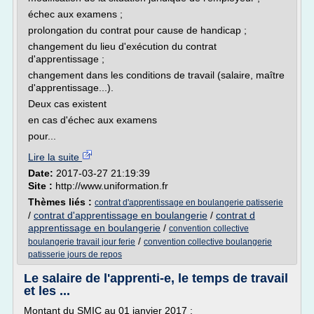
échec aux examens ;
prolongation du contrat pour cause de handicap ;
changement du lieu d'exécution du contrat
d'apprentissage ;
changement dans les conditions de travail (salaire, maître
d'apprentissage...).
Deux cas existent
en cas d'échec aux examens
pour...
Lire la suite
Date:
2017-03-27 21:19:39
Site :
http://www.uniformation.fr
Thèmes liés :
contrat d'apprentissage en boulangerie patisserie
/
contrat d'apprentissage en boulangerie
/
contrat d
apprentissage en boulangerie
/
convention collective
/
boulangerie travail jour ferie
convention collective boulangerie
patisserie jours de repos
Le salaire de l'apprenti-e, le temps de travail
et les ...
Montant du SMIC au 01 janvier 2017 :