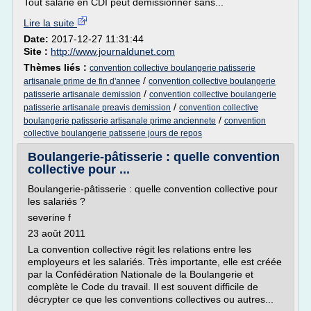
Tout salarié en CDI peut démissionner sans...
Lire la suite
Date:
2017-12-27 11:31:44
Site :
http://www.journaldunet.com
Thèmes liés :
convention collective boulangerie patisserie
/
artisanale prime de fin d'annee
convention collective boulangerie
/
patisserie artisanale demission
convention collective boulangerie
/
patisserie artisanale preavis demission
convention collective
/
boulangerie patisserie artisanale prime anciennete
convention
collective boulangerie patisserie jours de repos
Boulangerie-pâtisserie : quelle convention
collective pour ...
Boulangerie-pâtisserie : quelle convention collective pour
les salariés ?
severine f
23 août 2011
La convention collective régit les relations entre les
employeurs et les salariés. Très importante, elle est créée
par la Confédération Nationale de la Boulangerie et
complète le Code du travail. Il est souvent difficile de
décrypter ce que les conventions collectives ou autres...