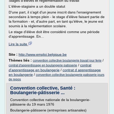
Stages d'élèves et réglementation du travail
L'élève-stagiaire a un double statut
D'une part, il s'agit d'un jeune inscrit dans l'enseignement
secondaire à temps plein - le stage d'élève faisant partie de
la formation - et, d'autre part, en tant qu'élève, le jeune est
soumis à la réglementation scolaire.
Le stage d'élève doit être considéré comme une période
d'apprentissage. En...
Lire la suite
Site :
http://www.emploi.belgique.be
Thèmes liés :
/
convention collective boulangerie travail jour ferie
/
contrat
contrat d'apprentissage en boulangerie patisserie
d'apprentissage en boulangerie
/
contrat d apprentissage
en boulangerie
/
convention collective boulangerie patisserie jours
de repos
Convention collective, Santé :
Boulangerie-pâtisserie ...
Convention collective nationale de la boulangerie-
pâtisserie du 19 mars 1976
Boulangerie-pâtisserie (entreprises artisanales)