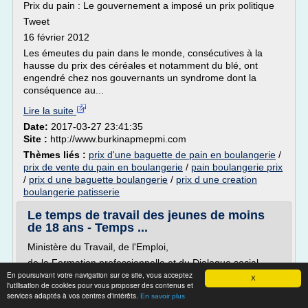
Prix du pain : Le gouvernement a imposé un prix politique
Tweet
16 février 2012
Les émeutes du pain dans le monde, consécutives à la
hausse du prix des céréales et notamment du blé, ont
engendré chez nos gouvernants un syndrome dont la
conséquence au...
Lire la suite
Date:
2017-03-27 23:41:35
Site :
http://www.burkinapmepmi.com
Thèmes liés :
prix d'une baguette de pain en boulangerie
/
prix de vente du pain en boulangerie
/
pain boulangerie prix
/
prix d une baguette boulangerie
/
prix d une creation
boulangerie patisserie
Le temps de travail des jeunes de moins
de 18 ans - Temps ...
Ministère du Travail, de l'Emploi,
de la Formation professionnelle et du Dialogue social
En poursuivant votre navigation sur ce site, vous acceptez
Le temps de travail des jeunes de moins de 18 ans
X
l'utilisation de cookies pour vous proposer des contenus et
Le temps de travail des jeunes de moins de 18 ans
services adaptés à vos centres d'intérêts.
En savoir plus