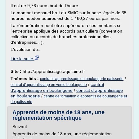
Il est de 9,76 euros brut de l'heure.
Le montant mensuel brut du SMIC sur la base légale de 35
heures hebdomadaires est de 1 480,27 euros par mois.
La rémunération peut être supérieure à ces montants si
l'entreprise applique des accords particuliers (convention
collective ou accords de branches professionnelles,
d'entreprises... ).
L'évolution du...
Lire la suite
Site :
http://apprentissage.aquitaine.fr
Thèmes liés :
/
contrat d'apprentissage en boulangerie patisserie
/
contrat
contrat d'apprentissage en vente boulangerie
d'apprentissage en boulangerie
/
contrat d apprentissage
en boulangerie
/
centre de formation d apprentis de boulangerie et
de patisserie
Apprentis de moins de 18 ans, une
réglementation spécifique
Suivant
Apprentis de moins de 18 ans, une réglementation