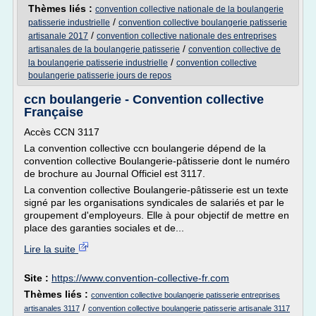
Thèmes liés :
convention collective nationale de la boulangerie
/
patisserie industrielle
convention collective boulangerie patisserie
/
artisanale 2017
convention collective nationale des entreprises
/
artisanales de la boulangerie patisserie
convention collective de
/
la boulangerie patisserie industrielle
convention collective
boulangerie patisserie jours de repos
ccn boulangerie - Convention collective
Française
Accès CCN 3117
La convention collective ccn boulangerie dépend de la
convention collective Boulangerie-pâtisserie dont le numéro
de brochure au Journal Officiel est 3117.
La convention collective Boulangerie-pâtisserie est un texte
signé par les organisations syndicales de salariés et par le
groupement d'employeurs. Elle à pour objectif de mettre en
place des garanties sociales et de...
Lire la suite
Site :
https://www.convention-collective-fr.com
Thèmes liés :
convention collective boulangerie patisserie entreprises
/
artisanales 3117
convention collective boulangerie patisserie artisanale 3117