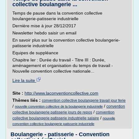
collective boulangerie ...
Temps de pause dans la convention collective
boulangerie-patisserie industrielle
Dernière mise à jour 28/12/2017
Newsletter hebdo saisir un email
En savoir plus sur la convention collective boulangerie-
patisserie industrielle
Equipes de suppléance
Chapitre Ier : Durée du travail - Titre III : Durée,
aménagement et organisation du temps de travail -
Nouvelle convention collective nationale...
Lire la suite
Site :
http://www.laconventioncollective.com
Thèmes liés :
convention collective boulangerie travail jour ferie
/
/
convention
nouvelle convention collective de la boulangerie industrielle
/
collective boulangerie patisserie jours de repos
convention
/
collective boulangerie patisserie industrielle salaire
nouvelle
convention collective boulangerie patisserie industrielle
Boulangerie - patisserie - Convention