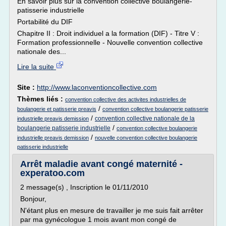
En savoir plus sur la convention collective boulangerie-
patisserie industrielle
Portabilité du DIF
Chapitre II : Droit individuel a la formation (DIF) - Titre V :
Formation professionnelle - Nouvelle convention collective
nationale des...
Lire la suite
Site :
http://www.laconventioncollective.com
Thèmes liés :
convention collective des activites industrielles de
/
boulangerie et patisserie preavis
convention collective boulangerie patisserie
/
convention collective nationale de la
industrielle preavis demission
/
boulangerie patisserie industrielle
convention collective boulangerie
/
industrielle preavis demission
nouvelle convention collective boulangerie
patisserie industrielle
Arrêt maladie avant congé maternité -
experatoo.com
2 message(s) , Inscription le 01/11/2010
Bonjour,
N'étant plus en mesure de travailler je me suis fait arrêter
par ma gynécologue 1 mois avant mon congé de