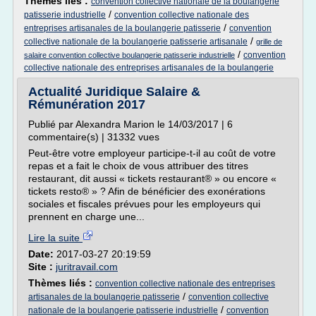
Thèmes liés :
convention collective nationale de la boulangerie
/
patisserie industrielle
convention collective nationale des
/
entreprises artisanales de la boulangerie patisserie
convention
/
collective nationale de la boulangerie patisserie artisanale
grille de
/
convention
salaire convention collective boulangerie patisserie industrielle
collective nationale des entreprises artisanales de la boulangerie
Actualité Juridique Salaire &
Rémunération 2017
Publié par Alexandra Marion le 14/03/2017 | 6
commentaire(s) | 31332 vues
Peut-être votre employeur participe-t-il au coût de votre
repas et a fait le choix de vous attribuer des titres
restaurant, dit aussi « tickets restaurant® » ou encore «
tickets resto® » ? Afin de bénéficier des exonérations
sociales et fiscales prévues pour les employeurs qui
prennent en charge une...
Lire la suite
Date:
2017-03-27 20:19:59
Site :
juritravail.com
Thèmes liés :
convention collective nationale des entreprises
/
artisanales de la boulangerie patisserie
convention collective
/
nationale de la boulangerie patisserie industrielle
convention