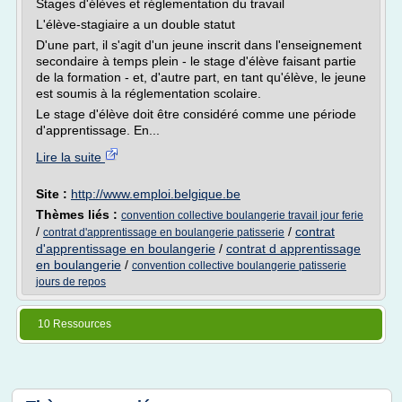
Stages d'élèves et réglementation du travail
L'élève-stagiaire a un double statut
D'une part, il s'agit d'un jeune inscrit dans l'enseignement
secondaire à temps plein - le stage d'élève faisant partie
de la formation - et, d'autre part, en tant qu'élève, le jeune
est soumis à la réglementation scolaire.
Le stage d'élève doit être considéré comme une période
d'apprentissage. En...
Lire la suite
Site :
http://www.emploi.belgique.be
Thèmes liés :
convention collective boulangerie travail jour ferie
/
/
contrat
contrat d'apprentissage en boulangerie patisserie
d'apprentissage en boulangerie
/
contrat d apprentissage
en boulangerie
/
convention collective boulangerie patisserie
jours de repos
10 Ressources