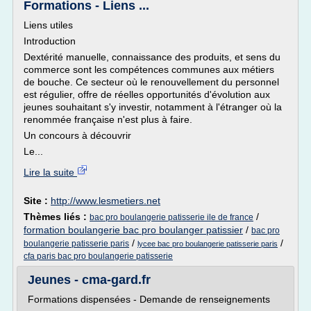
Formations - Liens ...
Liens utiles
Introduction
Dextérité manuelle, connaissance des produits, et sens du
commerce sont les compétences communes aux métiers
de bouche. Ce secteur où le renouvellement du personnel
est régulier, offre de réelles opportunités d'évolution aux
jeunes souhaitant s'y investir, notamment à l'étranger où la
renommée française n'est plus à faire.
Un concours à découvrir
Le...
Lire la suite
Site :
http://www.lesmetiers.net
Thèmes liés :
/
bac pro boulangerie patisserie ile de france
formation boulangerie bac pro boulanger patissier
/
bac pro
/
/
boulangerie patisserie paris
lycee bac pro boulangerie patisserie paris
cfa paris bac pro boulangerie patisserie
Jeunes - cma-gard.fr
Formations dispensées - Demande de renseignements