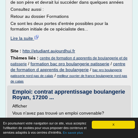
de son père et devrait lui succéder dans quelques années
Consultez aussi :
Retour au dossier Formations
Ce sont les deux portes d'entrée possibles pour la
formation initiale de ce spécialiste des...
Lire la suite
Site :
http://etudiant.aujourdhui.fr
Thèmes liés :
centre de formation d apprentis de boulangerie et de
/
formation bac pro boulangerie patisserie
/
centre
patisserie
de formation d apprentis de boulangerie
/
bac pro boulangerie
/
patisserie nord pas de calais
meilleur ouvrier de france boulangerie nord pas
de calais
Emploi: contrat apprentissage boulangerie
Royan, 17200 ...
Afficher
Vous n'avez pas trouvé un emploi convenable?
Activez les alertes emploi et vous recevez un message
En poursuivant votre navigation sur ce site, vous acceptez
X
dès que les nouvelles offres d'emploi apparaissent
l'utilisation de cookies pour vous proposer des contenus et
services adaptés à vos centres d'intérêts.
Alertes emploi
En savoir plus