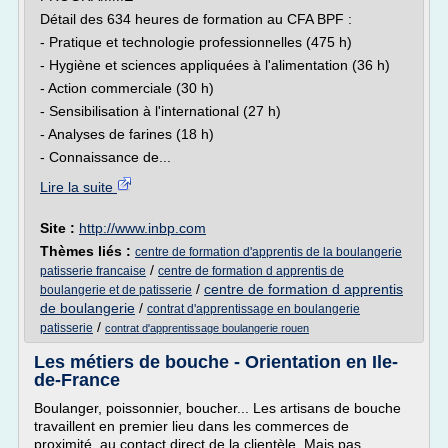
Détail des 634 heures de formation au CFA BPF :
- Pratique et technologie professionnelles (475 h)
- Hygiène et sciences appliquées à l'alimentation (36 h)
- Action commerciale (30 h)
- Sensibilisation à l'international (27 h)
- Analyses de farines (18 h)
- Connaissance de...
Lire la suite
Site :
http://www.inbp.com
Thèmes liés :
centre de formation d'apprentis de la boulangerie
/
patisserie francaise
centre de formation d apprentis de
/
centre de formation d apprentis
boulangerie et de patisserie
de boulangerie
/
contrat d'apprentissage en boulangerie
/
patisserie
contrat d'apprentissage boulangerie rouen
Les métiers de bouche - Orientation en Ile-
de-France
Boulanger, poissonnier, boucher... Les artisans de bouche
travaillent en premier lieu dans les commerces de
proximité, au contact direct de la clientèle. Mais pas