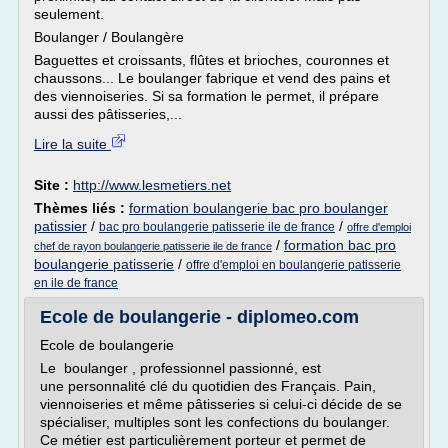
seulement.
Boulanger / Boulangère
Baguettes et croissants, flûtes et brioches, couronnes et
chaussons... Le boulanger fabrique et vend des pains et
des viennoiseries. Si sa formation le permet, il prépare
aussi des pâtisseries,...
Lire la suite
Site :
http://www.lesmetiers.net
Thèmes liés :
formation boulangerie bac pro boulanger
patissier
/
/
bac pro boulangerie patisserie ile de france
offre d'emploi
/
formation bac pro
chef de rayon boulangerie patisserie ile de france
boulangerie patisserie
/
offre d'emploi en boulangerie patisserie
en ile de france
Ecole de boulangerie - diplomeo.com
Ecole de boulangerie
Le boulanger , professionnel passionné, est
une personnalité clé du quotidien des Français. Pain,
viennoiseries et même pâtisseries si celui-ci décide de se
spécialiser, multiples sont les confections du boulanger.
Ce métier est particulièrement porteur et permet de