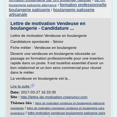
formation boulangerie bac pro boulanger patissier
/
bac pro
formation professionnelle
/
boulangerie patisserie alternance
boulangerie patisserie
boulangerie patisserie
/
artisanale
Lettre de motivation Vendeuse en
boulangerie - Candidature ...
Lettre de motivation Vendeuse en boulangerie
Candidature spontanée - Sénior
Fiche métier : Vendeuse en boulangerie
Devenir une vendeuse en boulangerie nécessite un
passage en formation professionnelle pour une insertion
rapide dans un poste. Il est toutefois essentiel d'avoir un
bon relationnel et un bon sens commercial pour réussir
dans le métier.
La vendeuse en boulangerie est la...
Lire la suite
Date:
2017-03-27 16:33:30
Site :
http://lettre-de-motivation.creeruncv.com
Thèmes liés :
lettre de motivation vendeuse en boulangerie patisserie
/
spontanee
lettre de motivation spontanee vendeuse en boulangerie sans
/
lettre motivation vendeuse boulangerie patisserie sans
experience