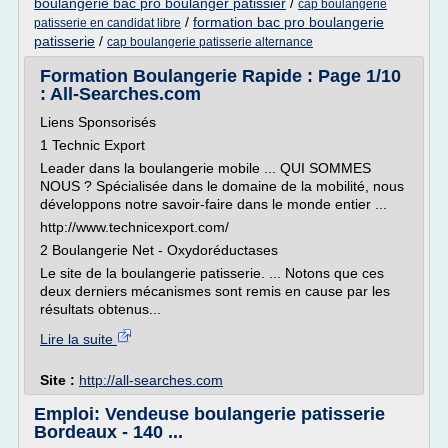
boulangerie bac pro boulanger patissier
/
cap boulangerie
/
formation bac pro boulangerie
patisserie en candidat libre
patisserie
/
cap boulangerie patisserie alternance
Formation Boulangerie Rapide : Page 1/10
: All-Searches.com
Liens Sponsorisés
1 Technic Export
Leader dans la boulangerie mobile ... QUI SOMMES
NOUS ? Spécialisée dans le domaine de la mobilité, nous
développons notre savoir-faire dans le monde entier ...
http://www.technicexport.com/
2 Boulangerie Net - Oxydoréductases
Le site de la boulangerie patisserie. ... Notons que ces
deux derniers mécanismes sont remis en cause par les
résultats obtenus...
Lire la suite
Site :
http://all-searches.com
Emploi: Vendeuse boulangerie patisserie
Bordeaux - 140 ...