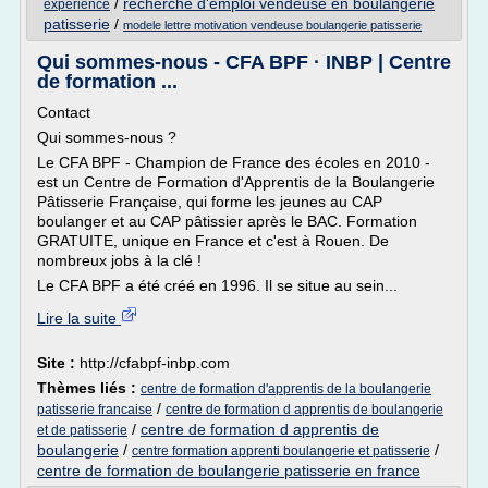
/
recherche d'emploi vendeuse en boulangerie
experience
patisserie
/
modele lettre motivation vendeuse boulangerie patisserie
Qui sommes-nous - CFA BPF · INBP | Centre
de formation ...
Contact
Qui sommes-nous ?
Le CFA BPF - Champion de France des écoles en 2010 -
est un Centre de Formation d'Apprentis de la Boulangerie
Pâtisserie Française, qui forme les jeunes au CAP
boulanger et au CAP pâtissier après le BAC. Formation
GRATUITE, unique en France et c'est à Rouen. De
nombreux jobs à la clé !
Le CFA BPF a été créé en 1996. Il se situe au sein...
Lire la suite
Site :
http://cfabpf-inbp.com
Thèmes liés :
centre de formation d'apprentis de la boulangerie
/
patisserie francaise
centre de formation d apprentis de boulangerie
/
centre de formation d apprentis de
et de patisserie
boulangerie
/
/
centre formation apprenti boulangerie et patisserie
centre de formation de boulangerie patisserie en france