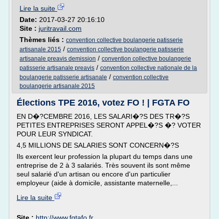
Lire la suite
Date:
2017-03-27 20:16:10
Site :
juritravail.com
Thèmes liés :
convention collective boulangerie patisserie
/
artisanale 2015
convention collective boulangerie patisserie
/
artisanale preavis demission
convention collective boulangerie
/
patisserie artisanale preavis
convention collective nationale de la
/
boulangerie patisserie artisanale
convention collective
boulangerie artisanale 2015
Élections TPE 2016, votez FO ! | FGTA FO
EN D�?CEMBRE 2016, LES SALARI�?S DES TR�?S
PETITES ENTREPRISES SERONT APPEL�?S �? VOTER
POUR LEUR SYNDICAT.
4,5 MILLIONS DE SALARIES SONT CONCERN�?S
Ils exercent leur profession la plupart du temps dans une
entreprise de 2 à 3 salariés. Très souvent ils sont même
seul salarié d'un artisan ou encore d'un particulier
employeur (aide à domicile, assistante maternelle,...
Lire la suite
Site :
http://www.fgtafo.fr