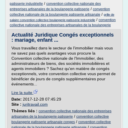
/
patisserie industrielle
convention collective nationale des
/
entreprises artisanales de la boulangerie patisserie
convention
/
collective nationale de la boulangerie patisserie artisanale
grille de
/
convention
salaire convention collective boulangerie patisserie industrielle
collective nationale des entreprises artisanales de la boulangerie
Actualité Juridique Congés exceptionnels
: mariage, enfant ...
Vous travaillez dans le secteur de l'immobilier mais vous
ne savez pas quels avantages vous procure la
Convention collective nationale de l'Immobilier, des
administrateurs de biens, des sociétés immobilières et
agents immobiliers ? Sachez qu'en matière de congés
exceptionnels, votre convention collective vous permet de
bénéficier de jours de congés supplémentaires pour
événements...
Lire la suite
Date:
2017-12-28 07:45:29
Site :
juritravail.com
Thèmes liés :
convention collective nationale des entreprises
/
artisanales de la boulangerie patisserie
convention collective
/
boulangerie patisserie artisanale conges
convention collective
/
nationale de la boulangerie patisserie artisanale
convention