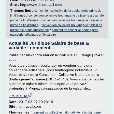
Date:
2017-03-27 12:06:47
Site :
http://www.dicotravail.com
Thèmes liés :
convention collective de la boulangerie prime de
/
fin d'annee
convention collective boulangerie patisserie artisanale
/
prime de fin d'annee
convention collective boulangerie patisserie
/
prime de fin d'annee
convention collective boulangerie patisserie
/
artisanale prime anciennete
convention collective boulangerie
patisserie artisanale grille salaire
Actualité Juridique Salaire de base &
variable : comment ...
Publié par Alexandra Marion le 23/02/2017 | Réagir | 29412
vues
Vous êtes pâtissier, boulanger ou vendeur dans une
boulangerie artisanale (hors boulangerie industrielle) ?
Vous relevez de la Convention Collective Nationale de la
Boulangerie-Pâtisserie (IDCC n°843). Vous vous demandez
quel est le salaire minimum auquel vous pouvez
prétendre ? Prenez connaissance de la valeur du...
Lire la suite
Date:
2017-03-27 20:23:18
Site :
juritravail.com
Thèmes liés :
convention collective nationale de la boulangerie