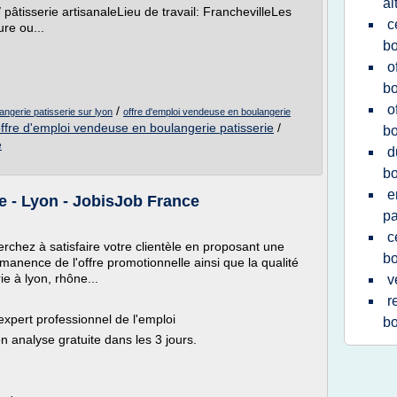
al
/ pâtisserie artisanaleLieu de travail: FranchevilleLes
c
re ou...
bo
o
bo
o
/
angerie patisserie sur lyon
offre d'emploi vendeuse en boulangerie
ffre d'emploi vendeuse en boulangerie patisserie
/
bo
e
d
bo
e
 - Lyon - JobisJob France
pa
c
rchez à satisfaire votre clientèle en proposant une
bo
anence de l'offre promotionnelle ainsi que la qualité
e à lyon, rhône...
v
r
expert professionnel de l'emploi
bo
 analyse gratuite dans les 3 jours.