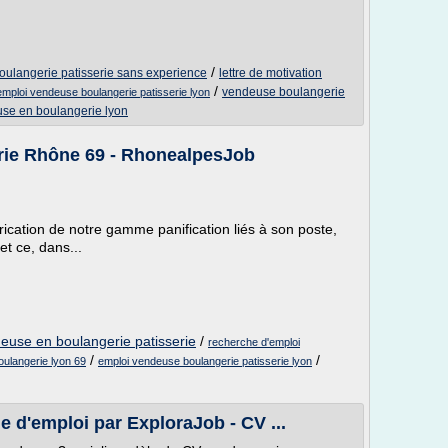
/
boulangerie patisserie sans experience
lettre de motivation
/
vendeuse boulangerie
emploi vendeuse boulangerie patisserie lyon
se en boulangerie lyon
rie Rhône 69 - RhonealpesJob
brication de notre gamme panification liés à son poste,
et ce, dans...
euse en boulangerie patisserie
/
recherche d'emploi
/
/
ulangerie lyon 69
emploi vendeuse boulangerie patisserie lyon
e d'emploi par ExploraJob - CV ...