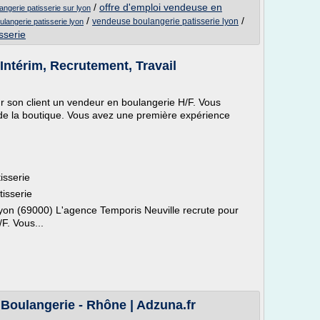
/
offre d'emploi vendeuse en
angerie patisserie sur lyon
/
/
vendeuse boulangerie patisserie lyon
langerie patisserie lyon
sserie
ntérim, Recrutement, Travail
r son client un vendeur en boulangerie H/F. Vous
et de la boutique. Vous avez une première expérience
isserie
isserie
à Lyon (69000) L'agence Temporis Neuville recrute pour
F. Vous...
Boulangerie - Rhône | Adzuna.fr