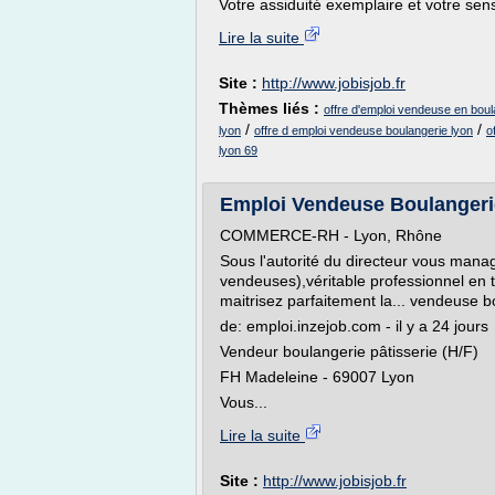
Votre assiduité exemplaire et votre sens
Lire la suite
Site :
http://www.jobisjob.fr
Thèmes liés :
offre d'emploi vendeuse en boul
/
/
lyon
offre d emploi vendeuse boulangerie lyon
o
lyon 69
Emploi Vendeuse Boulangerie 
COMMERCE-RH - Lyon, Rhône
Sous l'autorité du directeur vous man
vendeuses),véritable professionnel en ta
maitrisez parfaitement la... vendeuse b
de: emploi.inzejob.com - il y a 24 jours
Vendeur boulangerie pâtisserie (H/F)
FH Madeleine - 69007 Lyon
Vous...
Lire la suite
Site :
http://www.jobisjob.fr