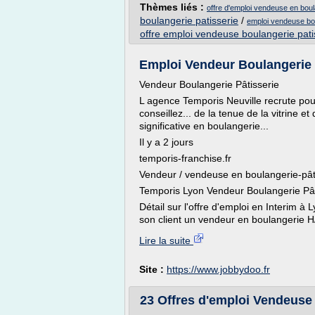
Thèmes liés :
offre d'emploi vendeuse en boul
boulangerie patisserie
/
emploi vendeuse bou
offre emploi vendeuse boulangerie pati
Emploi Vendeur Boulangerie I
Vendeur Boulangerie Pâtisserie
L agence Temporis Neuville recrute pou
conseillez... de la tenue de la vitrine 
significative en boulangerie...
Il y a 2 jours
temporis-franchise.fr
Vendeur / vendeuse en boulangerie-pât
Temporis Lyon Vendeur Boulangerie Pât
Détail sur l'offre d'emploi en Interim 
son client un vendeur en boulangerie H/
Lire la suite
Site :
https://www.jobbydoo.fr
23 Offres d'emploi Vendeuse 