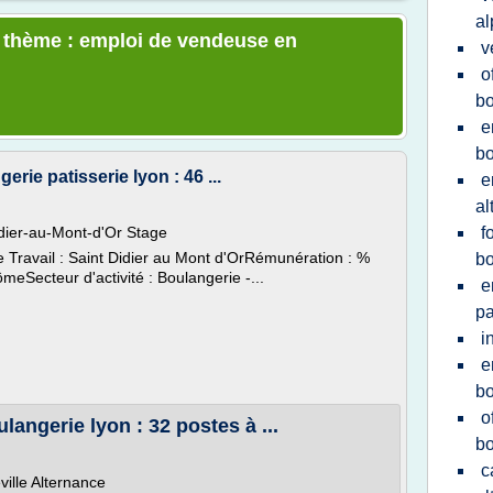
al
e thème : emploi de vendeuse en
v
o
bo
e
bo
rie patisserie lyon : 46 ...
e
al
er-au-Mont-d'Or Stage
f
e Travail : Saint Didier au Mont d'OrRémunération : %
bo
meSecteur d'activité : Boulangerie -...
e
pa
i
e
bo
o
angerie lyon : 32 postes à ...
bo
c
le Alternance