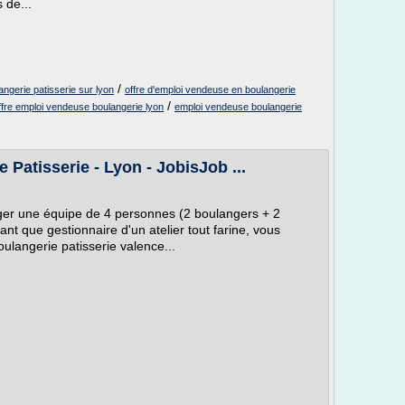
 de...
/
angerie patisserie sur lyon
offre d'emploi vendeuse en boulangerie
/
ffre emploi vendeuse boulangerie lyon
emploi vendeuse boulangerie
Patisserie - Lyon - JobisJob ...
ager une équipe de 4 personnes (2 boulangers + 2
nt que gestionnaire d'un atelier tout farine, vous
oulangerie patisserie valence...