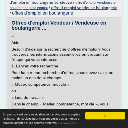
d'emploi en boulangerie vendeuse
/
offre d'emploi vendeuse en
/
offre d emploi vendeuse boulangerie
boulangerie pole emploi
offres d'emploi en boulangerie
/
Offres d'emploi Vendeur / Vendeuse en
boulangerie ...
×
Aide
Besoin d'aide sur la recherche d'offres d'emploi ? Vous
trouverez les informations essentielles en cliquant sur
l'étape qui vous intéresse
1. Lancer votre recherche
Pour lancer une recherche d'offres, vous devez saisir au
moins un des deux champs :
« Métier, compétence, mot clé »
ou
« Lieu de travail ».
Dans le champ « Métier, compétence, mot clé », vous
pouvez...
En poursuivant votre navigation sur ce site, vous acceptez
X
Lire la suite
l'utilisation de cookies pour vous proposer des contenus et
services adaptés à vos centres d'intérêts.
En savoir plus