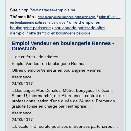
Site :
http://www.stages-emplois.be
Thèmes liés :
/
offre d'emploi
offre d'emploi boulangerie patisserie liege
/
offre d emploi en
en boulangerie patisserie belgique
boulangerie patisserie
/
boulangerie patisserie offre
d'emploi
/
offre d'emploi en boulangerie belgique
Emploi Vendeur en boulangerie Rennes -
OuestJob
+ de critères - de critères
Emploi Vendeur en boulangerie Rennes
Offres d'emploi Vendeur en boulangerie Rennes
Alternance
24/03/2017
...Boulanger, Mac Donalds, Métro, Bouygues Télécom,
Super U, Intermarché, etc. Alternance : contrat de
professionnalisation d'une durée de 24 mois. Formation
gratuite (prise en charge par l'entreprise...
Alternance
24/03/2017
...L'école ITC recrute pour ses entreprises partenaires :...