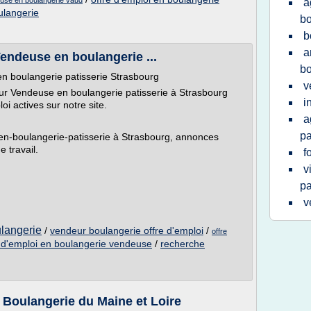
euse en boulangerie vaud
a
ulangerie
bo
b
a
endeuse en boulangerie ...
bo
n boulangerie patisserie Strasbourg
v
eur Vendeuse en boulangerie patisserie à Strasbourg
i
oi actives sur notre site.
a
pa
n-boulangerie-patisserie à Strasbourg, annonces
 travail.
f
v
pa
v
ulangerie
/
vendeur boulangerie offre d'emploi
/
offre
e d'emploi en boulangerie vendeuse
/
recherche
n Boulangerie du Maine et Loire