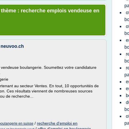
pa
le thème : recherche emplois vendeuse en
o
bo
o
bo
e
 neuvoo.ch
bo
r
bo
e vendeuse boulangerie. Soumettez votre candidature
r
.
pa
gerie
e
tenant au secteur Ventes. En tout, 10 opportunités de
e
tion. Ces résultats viennent de nombreuses sources
b
 ou de recherche...
d
bo
o
pa
/
recherche d'emploi en
boulangerie en suisse
/
offre d'emploi en boulangerie