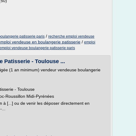
(50)
/
oulangerie patisserie paris
recherche emploi vendeuse
emploi vendeuse en boulangerie patisserie
/
emploi
 emploi vendeuse boulangerie patisserie paris
Patisserie - Toulouse ...
xigée (1 an minimum) vendeur vendeuse boulangerie
tisserie - Toulouse
c-Roussillon Midi-Pyrénées
n à [...] ou de venir les déposer directement en
...