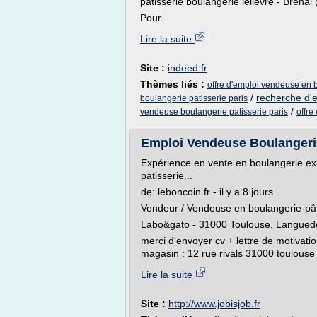
patisserie boulangerie lelievre - Bréhal 
Pour...
Lire la suite
Site :
indeed.fr
Thèmes liés :
offre d'emploi vendeuse en b
/
recherche d'
boulangerie patisserie paris
/
vendeuse boulangerie patisserie paris
offre
Emploi Vendeuse Boulangerie 
Expérience en vente en boulangerie e
patisserie...
de: leboncoin.fr - il y a 8 jours
Vendeur / Vendeuse en boulangerie-pâ
Labo&gato - 31000 Toulouse, Languedo
merci d'envoyer cv + lettre de motivatio
magasin : 12 rue rivals 31000 toulouse -
Lire la suite
Site :
http://www.jobisjob.fr