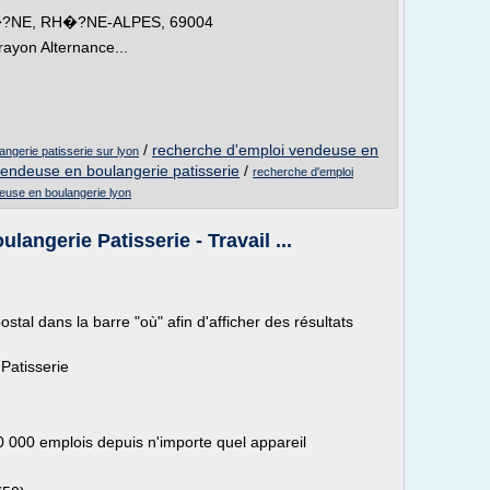
?NE, RH�?NE-ALPES, 69004
rayon Alternance...
/
recherche d'emploi vendeuse en
angerie patisserie sur lyon
vendeuse en boulangerie patisserie
/
recherche d'emploi
deuse en boulangerie lyon
ngerie Patisserie - Travail ...
stal dans la barre "où" afin d'afficher des résultats
Patisserie
0 000 emplois depuis n'importe quel appareil