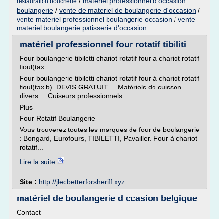
/
materiel professionnel d'occasion
restauration boucherie
boulangerie
/
vente de materiel de boulangerie d'occasion
/
vente materiel professionnel boulangerie occasion
/
vente
materiel boulangerie patisserie d'occasion
matériel professionnel four rotatif tibiliti
Four boulangerie tibiletti chariot rotatif four a chariot rotatif
fioul(tax ...
Four boulangerie tibiletti chariot rotatif four à chariot rotatif
fioul(tax b). DEVIS GRATUIT ... Matériels de cuisson
divers ... Cuiseurs professionnels.
Plus
Four Rotatif Boulangerie
Vous trouverez toutes les marques de four de boulangerie
: Bongard, Eurofours, TIBILETTI, Pavailler. Four à chariot
rotatif...
Lire la suite
Site :
http://jledbetterforsheriff.xyz
matériel de boulangerie d ccasion belgique
Contact