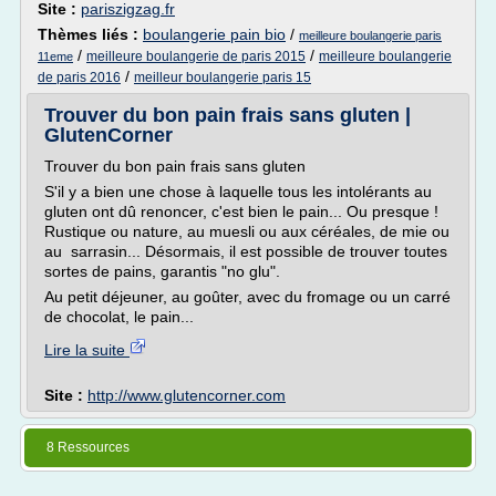
Site :
pariszigzag.fr
Thèmes liés :
boulangerie pain bio
/
meilleure boulangerie paris
/
/
meilleure boulangerie de paris 2015
meilleure boulangerie
11eme
/
de paris 2016
meilleur boulangerie paris 15
Trouver du bon pain frais sans gluten |
GlutenCorner
Trouver du bon pain frais sans gluten
S'il y a bien une chose à laquelle tous les intolérants au
gluten ont dû renoncer, c'est bien le pain... Ou presque !
Rustique ou nature, au muesli ou aux céréales, de mie ou
au sarrasin... Désormais, il est possible de trouver toutes
sortes de pains, garantis "no glu".
Au petit déjeuner, au goûter, avec du fromage ou un carré
de chocolat, le pain...
Lire la suite
Site :
http://www.glutencorner.com
8 Ressources