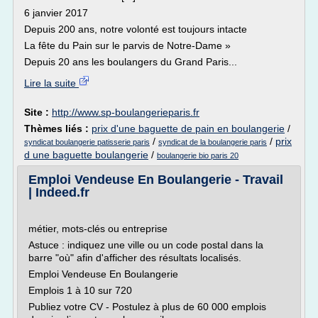
6 janvier 2017
Depuis 200 ans, notre volonté est toujours intacte
La fête du Pain sur le parvis de Notre-Dame »
Depuis 20 ans les boulangers du Grand Paris...
Lire la suite
Site :
http://www.sp-boulangerieparis.fr
Thèmes liés :
prix d'une baguette de pain en boulangerie
/
/
/
prix
syndicat boulangerie patisserie paris
syndicat de la boulangerie paris
d une baguette boulangerie
/
boulangerie bio paris 20
Emploi Vendeuse En Boulangerie - Travail
| Indeed.fr
métier, mots-clés ou entreprise
Astuce : indiquez une ville ou un code postal dans la
barre "où" afin d'afficher des résultats localisés.
Emploi Vendeuse En Boulangerie
Emplois 1 à 10 sur 720
Publiez votre CV - Postulez à plus de 60 000 emplois