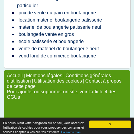
particulier
prix de vente du pain en boulangerie
location materiel boulangerie patisserie
materiel de boulangerie patisserie neuf
boulangerie vente en gros
ecole patisserie et boulangerie
vente de materiel de boulangerie neuf
vend fond de commerce boulangerie
Accueil
|
Mentions légales
|
Conditions générales
d'utilisation
|
Utilisation des cookies
|
Contact à propos
de cette page
Pour ajouter ou supprimer un site, voir l'article 4 des
CGUs
En poursuivant votre navigation sur ce site, vous acceptez
X
l'utilisation de cookies pour vous proposer des contenus et
services adaptés à vos centres d'intérêts.
En savoir plus