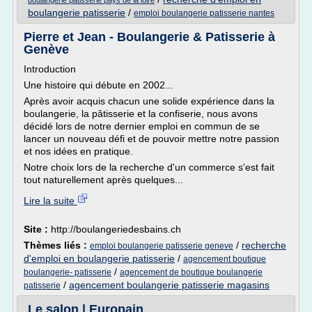
boulangerie patisserie pays de la loire
boulangerie patisserie
/
emploi boulangerie patisserie nantes
Pierre et Jean - Boulangerie & Patisserie à
Genève
Introduction
Une histoire qui débute en 2002...
Après avoir acquis chacun une solide expérience dans la
boulangerie, la pâtisserie et la confiserie, nous avons
décidé lors de notre dernier emploi en commun de se
lancer un nouveau défi et de pouvoir mettre notre passion
et nos idées en pratique.
Notre choix lors de la recherche d'un commerce s'est fait
tout naturellement après quelques...
Lire la suite
Site :
http://boulangeriedesbains.ch
Thèmes liés :
/
recherche
emploi boulangerie patisserie geneve
d'emploi en boulangerie patisserie
/
agencement boutique
/
boulangerie- patisserie
agencement de boutique boulangerie
/
agencement boulangerie patisserie magasins
patisserie
Le salon | Europain