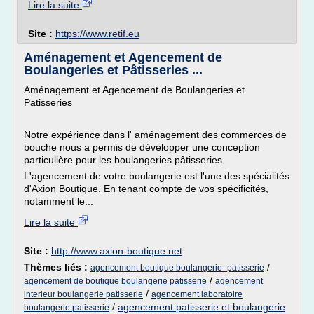
Lire la suite
Site :
https://www.retif.eu
Aménagement et Agencement de
Boulangeries et Pâtisseries ...
Aménagement et Agencement de Boulangeries et
Patisseries
Notre expérience dans l' aménagement des commerces de
bouche nous a permis de développer une conception
particulière pour les boulangeries pâtisseries.
L'agencement de votre boulangerie est l'une des spécialités
d'Axion Boutique. En tenant compte de vos spécificités,
notamment le...
Lire la suite
Site :
http://www.axion-boutique.net
Thèmes liés :
/
agencement boutique boulangerie- patisserie
/
agencement de boutique boulangerie patisserie
agencement
/
interieur boulangerie patisserie
agencement laboratoire
/
agencement patisserie et boulangerie
boulangerie patisserie