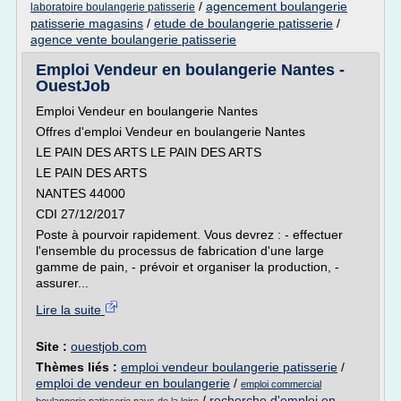
/
agencement boulangerie
laboratoire boulangerie patisserie
patisserie magasins
/
etude de boulangerie patisserie
/
agence vente boulangerie patisserie
Emploi Vendeur en boulangerie Nantes -
OuestJob
Emploi Vendeur en boulangerie Nantes
Offres d'emploi Vendeur en boulangerie Nantes
LE PAIN DES ARTS LE PAIN DES ARTS
LE PAIN DES ARTS
NANTES 44000
CDI 27/12/2017
Poste à pourvoir rapidement. Vous devrez : - effectuer
l'ensemble du processus de fabrication d'une large
gamme de pain, - prévoir et organiser la production, -
assurer...
Lire la suite
Site :
ouestjob.com
Thèmes liés :
emploi vendeur boulangerie patisserie
/
emploi de vendeur en boulangerie
/
emploi commercial
/
recherche d'emploi en