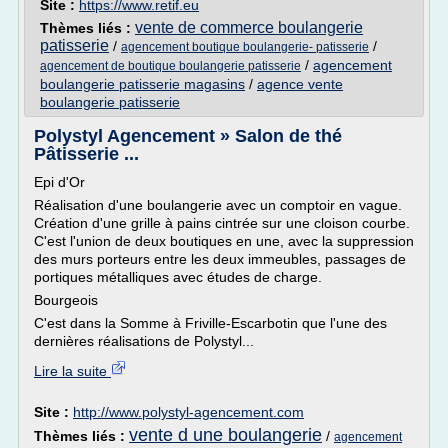
Site :
https://www.retif.eu
vente de commerce boulangerie
Thèmes liés :
patisserie
/
/
agencement boutique boulangerie- patisserie
/
agencement
agencement de boutique boulangerie patisserie
boulangerie patisserie magasins
/
agence vente
boulangerie patisserie
Polystyl Agencement » Salon de thé
Pâtisserie ...
Epi d'Or
Réalisation d'une boulangerie avec un comptoir en vague.
Création d'une grille à pains cintrée sur une cloison courbe.
C'est l'union de deux boutiques en une, avec la suppression
des murs porteurs entre les deux immeubles, passages de
portiques métalliques avec études de charge.
Bourgeois
C'est dans la Somme à Friville-Escarbotin que l'une des
dernières réalisations de Polystyl...
Lire la suite
Site :
http://www.polystyl-agencement.com
vente d une boulangerie
Thèmes liés :
/
agencement