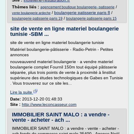
Site :
lhotellerie-restauration.fr
Thèmes liés :
/
agencement boutique boulangerie- patisserie
/
boulangerie patisserie paris 8
/
vente boulangerie ardeche
/
boulangerie patisserie paris 19
boulangerie patisserie paris 15
site de vente en ligne materiel boulangerie
tunisie -SBM ...
site de vente en ligne materiel boulangerie tunisie
Matériel boulangerie-pâtisserie - Radio-Petrin - Petites
annonces
nouveauvend materiel boulangerie · a vendre materiel
boulangerie complet Fournil 150m tout équipé pâtisserie
séparée, plus trois points de vente à proximité à linstitut
supérieure des études technologiques de Gabes en Tunisie
. Vous trouverez sur ce site les...
Lire la suite
Date:
2013-12-20 01:48:33
Site :
http://www.leconcasseur.com
IMMOBILIER SAINT MALO : a vendre -
vente - acheter - ach ...
IMMOBILIER SAINT MALO : a vendre - vente - acheter -
ach fonds de commerce saint malo 35400 - Agence Noël -