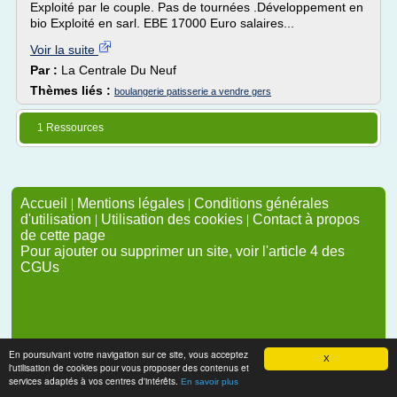
Exploité par le couple. Pas de tournées .Développement en
bio Exploité en sarl. EBE 17000 Euro salaires...
Voir la suite
Par :
La Centrale Du Neuf
Thèmes liés :
boulangerie patisserie a vendre gers
1 Ressources
Accueil
|
Mentions légales
|
Conditions générales
d'utilisation
|
Utilisation des cookies
|
Contact à propos
de cette page
Pour ajouter ou supprimer un site, voir l'article 4 des
CGUs
En poursuivant votre navigation sur ce site, vous acceptez
X
l'utilisation de cookies pour vous proposer des contenus et
services adaptés à vos centres d'intérêts.
En savoir plus