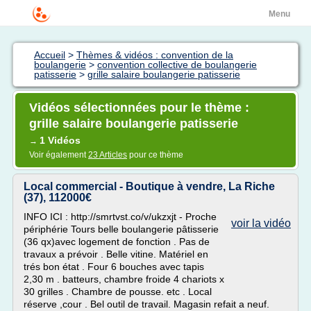
Menu
Accueil
>
Thèmes & vidéos : convention de la
boulangerie
>
convention collective de boulangerie
patisserie
>
grille salaire boulangerie patisserie
Vidéos sélectionnées pour le thème :
grille salaire boulangerie patisserie
1 Vidéos
→
Voir également
23 Articles
pour ce thème
Local commercial - Boutique à vendre, La Riche
(37), 112000€
INFO ICI : http://smrtvst.co/v/ukzxjt - Proche
voir la vidéo
périphérie Tours belle boulangerie pâtisserie
(36 qx)avec logement de fonction . Pas de
travaux a prévoir . Belle vitine. Matériel en
trés bon état . Four 6 bouches avec tapis
2,30 m . batteurs, chambre froide 4 chariots x
30 grilles . Chambre de pousse. etc . Local
réserve ,cour . Bel outil de travail. Magasin refait a neuf.