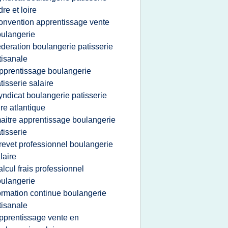
dre et loire
onvention apprentissage vente
ulangerie
ederation boulangerie patisserie
tisanale
pprentissage boulangerie
tisserie salaire
yndicat boulangerie patisserie
ire atlantique
aitre apprentissage boulangerie
tisserie
revet professionnel boulangerie
laire
alcul frais professionnel
ulangerie
ormation continue boulangerie
tisanale
pprentissage vente en