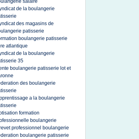
ulangerie salaire
yndicat de la boulangerie
tisserie
yndicat des magasins de
ulangerie patisserie
ormation boulangerie patisserie
ire atlantique
yndicat de la boulangerie
tisserie 35
ente boulangerie patisserie lot et
aronne
ederation des boulangerie
tisserie
pprentissage a la boulangerie
tisserie
otisation formation
ofessionnelle boulangerie
revet professionnel boulangerie
ederation boulangerie patisserie