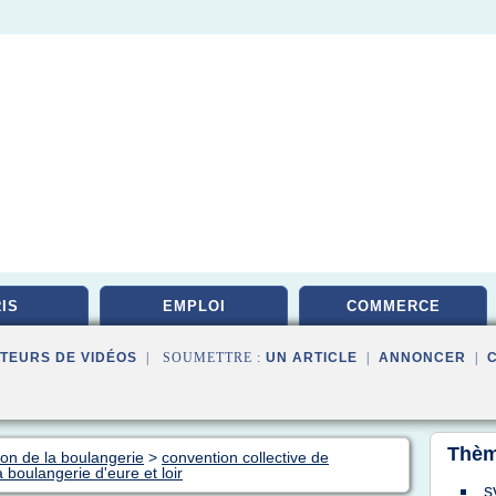
IS
EMPLOI
COMMERCE
TEURS DE VIDÉOS
| SOUMETTRE :
UN ARTICLE
|
ANNONCER
|
Thèm
ion de la boulangerie
>
convention collective de
a boulangerie d'eure et loir
s