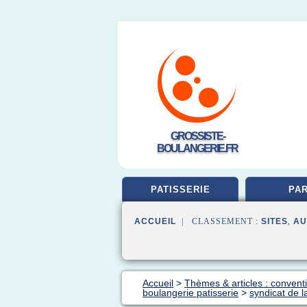
GROSSISTE-
BOULANGERIE.FR
PATISSERIE
PAR
ACCUEIL
| CLASSEMENT :
SITES
,
AU
Accueil
>
Thèmes & articles : convent
boulangerie patisserie
>
syndicat de l