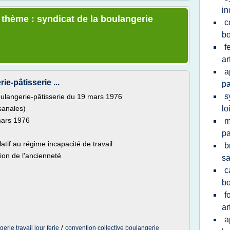
in
 thème : syndicat de la boulangerie
c
bo
f
ar
a
e-pâtisserie ...
pa
s
boulangerie-pâtisserie du 19 mars 1976
sanales)
lo
mars 1976
m
pa
latif au régime incapacité de travail
b
tion de l'ancienneté
sa
c
bo
f
ar
a
/
erie travail jour ferie
convention collective boulangerie