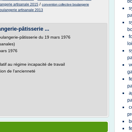
bo
/
langerie artisanale 2015
convention collective boulangerie
s
boulangerie artisanale 2013
pa
s
ngerie-pâtisserie ...
bo
f
boulangerie-pâtisserie du 19 mars 1976
lo
isanales)
s
 mars 1976
pa
elatif au régime incapacité de travail
v
tion de l'ancienneté
g
f
pa
a
pa
c
pr
b
f